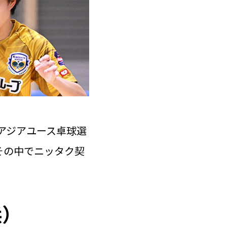
回アジアユース卓球選
その中でニッタク契
浜）