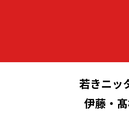
若きニッ
伊藤・髙